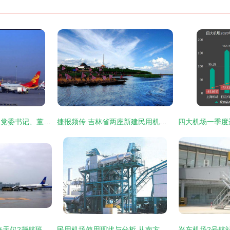
甘肃省民航机场集团党委书记、董事长席必泽督导检查兰州中川国际机场运营工作
捷报频传 吉林省两座新建民用机场正式通航运营
中国最冷清的机场 每天仅2趟航班，工作人员为何能“轻松”度日？
民用机场使用现状与分析 从南方路机RLB2000沥青厂拌热再生设备谈起